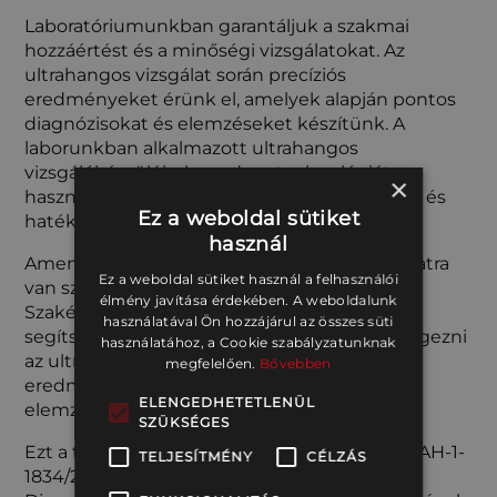
Laboratóriumunkban garantáljuk a szakmai
hozzáértést és a minőségi vizsgálatokat. Az
ultrahangos vizsgálat során precíziós
eredményeket érünk el, amelyek alapján pontos
diagnózisokat és elemzéseket készítünk. A
laborunkban alkalmazott ultrahangos
vizsgálókészülékek modern technológiát
×
használnak, ami lehetővé teszi a megbízható és
Ez a weboldal sütiket
hatékony anyagvizsgálatokat.
használ
Amennyiben roncsolásmentes anyagvizsgálatra
Ez a weboldal sütiket használ a felhasználói
van szüksége, forduljon hozzánk bizalommal.
élmény javítása érdekében. A weboldalunk
Szakértő csapatunk áll rendelkezésére, hogy
használatával Ön hozzájárul az összes süti
segítsen az Ön igényeinek megfelelően elvégezni
használatához, a Cookie szabályzatunknak
az ultrahangos vizsgálatokat, és a kapott
megfelelően.
Bővebben
eredmények alapján pontos diagnózist és
ELENGEDHETETLENÜL
elemzést nyújtson.
SZÜKSÉGES
Ezt a tevékenységet a Trans Lex Work Kft. (NAH-1-
TELJESÍTMÉNY
CÉLZÁS
1834/2023 nyilvántartási számú) akkreditált