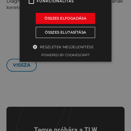
Diagnosztikai és Anyagvizsgáló Laboratóriumának
FUNKCIONALITÁS
keretén belül végezzük.
ÖSSZES ELFOGADÁSA
AJÁNLATKÉRÉS
ÖSSZES ELUTASÍTÁSA
RÉSZLETEK MEGJELENÍTÉSE
POWERED BY COOKIESCRIPT
VISSZA
Tegye próbára a TLW