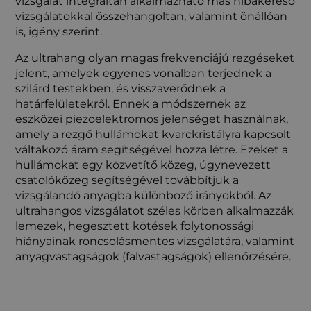
vizsgálat integráltan alkalmazható más hibakereső
vizsgálatokkal összehangoltan, valamint önállóan
is, igény szerint.
Az ultrahang olyan magas frekvenciájú rezgéseket
jelent, amelyek egyenes vonalban terjednek a
szilárd testekben, és visszaverődnek a
határfelületekről. Ennek a módszernek az
eszközei piezoelektromos jelenséget használnak,
amely a rezgő hullámokat kvarckristályra kapcsolt
váltakozó áram segítségével hozza létre. Ezeket a
hullámokat egy közvetítő közeg, úgynevezett
csatolóközeg segítségével továbbítjuk a
vizsgálandó anyagba különböző irányokból. Az
ultrahangos vizsgálatot széles körben alkalmazzák
lemezek, hegesztett kötések folytonossági
hiányainak roncsolásmentes vizsgálatára, valamint
anyagvastagságok (falvastagságok) ellenőrzésére.