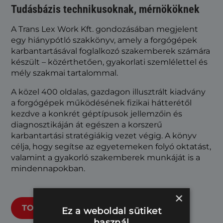
Tudásbázis technikusoknak, mérnököknek
A Trans Lex Work Kft. gondozásában megjelent
egy hiánypótló szakkönyv, amely a forgógépek
karbantartásával foglalkozó szakemberek számára
készült – közérthetően, gyakorlati szemlélettel és
mély szakmai tartalommal.
A közel 400 oldalas, gazdagon illusztrált kiadvány
a forgógépek működésének fizikai hátterétől
kezdve a konkrét géptípusok jellemzőin és
diagnosztikáján át egészen a korszerű
karbantartási stratégiákig vezet végig. A könyv
célja, hogy segítse az egyetemeken folyó oktatást,
valamint a gyakorló szakemberek munkáját is a
mindennapokban.
×
TOVÁBB
Ez a weboldal sütiket
használ