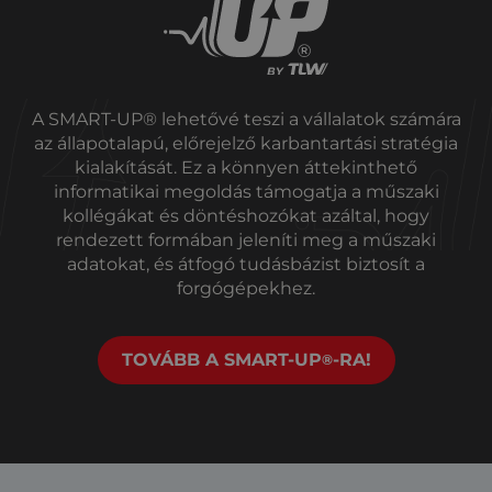
A SMART-UP® lehetővé teszi a vállalatok számára
az állapotalapú, előrejelző karbantartási stratégia
kialakítását. Ez a könnyen áttekinthető
informatikai megoldás támogatja a műszaki
kollégákat és döntéshozókat azáltal, hogy
rendezett formában jeleníti meg a műszaki
adatokat, és átfogó tudásbázist biztosít a
forgógépekhez.
TOVÁBB A SMART-UP
-RA!
®