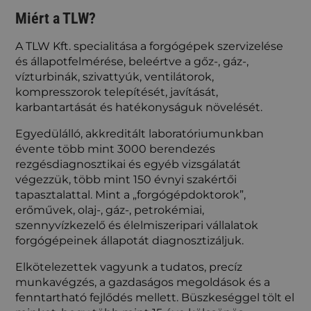
Miért a TLW?
A TLW Kft. specialitása a forgógépek szervizelése
és állapotfelmérése, beleértve a gőz-, gáz-,
vízturbinák, szivattyúk, ventilátorok,
kompresszorok telepítését, javítását,
karbantartását és hatékonyságuk növelését.
Egyedülálló, akkreditált laboratóriumunkban
évente több mint 3000 berendezés
rezgésdiagnosztikai és egyéb vizsgálatát
végezzük, több mint 150 évnyi szakértői
tapasztalattal. Mint a „forgógépdoktorok”,
erőművek, olaj-, gáz-, petrokémiai,
szennyvízkezelő és élelmiszeripari vállalatok
forgógépeinek állapotát diagnosztizáljuk.
Elkötelezettek vagyunk a tudatos, precíz
munkavégzés, a gazdaságos megoldások és a
fenntartható fejlődés mellett. Büszkeséggel tölt el