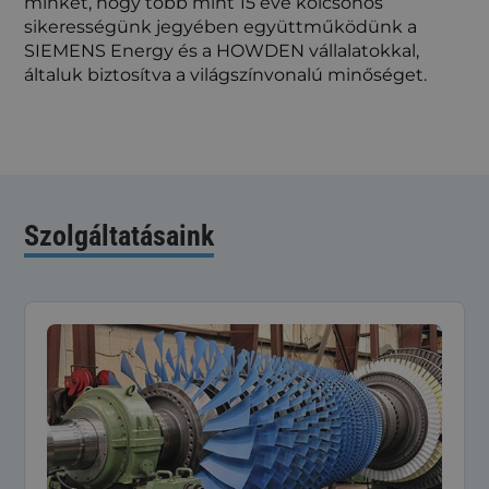
minket, hogy több mint 15 éve kölcsönös
sikerességünk jegyében együttműködünk a
SIEMENS Energy és a HOWDEN vállalatokkal,
általuk biztosítva a világszínvonalú minőséget.
Szolgáltatásaink