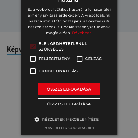
Ez a weboldal sütiket használ a felhasználói
élmény javítása érdekében. A weboldalunk
használatával Ön hozzájárul az összes süti
használatához, a Cookie szabályzatunknak
megfelelően.
Bővebben
ELENGEDHETETLENÜL
Képviselt márkáink
SZÜKSÉGES
TELJESÍTMÉNY
CÉLZÁS
FUNKCIONALITÁS
ÖSSZES ELFOGADÁSA
ÖSSZES ELUTASÍTÁSA
RÉSZLETEK MEGJELENÍTÉSE
POWERED BY COOKIESCRIPT