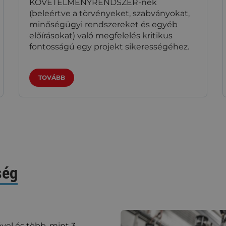
KÖVETELMÉNYRENDSZER-nek
(beleértve a törvényeket, szabványokat,
minőségügyi rendszereket és egyéb
előírásokat) való megfelelés kritikus
fontosságú egy projekt sikerességéhez.
TOVÁBB
ség
vel és több, mint 3