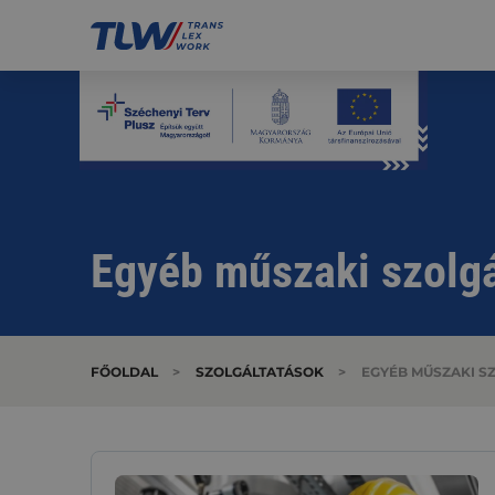
Egyéb műszaki szolgá
FŐOLDAL
>
SZOLGÁLTATÁSOK
>
EGYÉB MŰSZAKI S