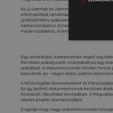
ELENGEDHET
Az új üzemek és üzemrészek építésénél, a d
információkat tartalmaznak. Ezek az informác
új létesítmény szakszerű és biztonságos üze
karbantartásához. Emellett szolgálhatnak alap
modernizáláshoz, intenzifikáláshoz és/vagy r
Egy kivitelezést, karbantartást végző cég él
Rendszer szabályozott működéséhez egy kid
szabályait. A dokumentumok minden fontos je
készülnek, és – cégen belül, szakterületenké
A felülvizsgálat észrevételeket és hiányosság
Az így javított dokumentumok kerülnek átadá
Kivitelező / Beruházó tervtárában. A Megval
sikeres projekt szempontjából.
Engedje meg, hogy szakértelmünkkel hozzájár