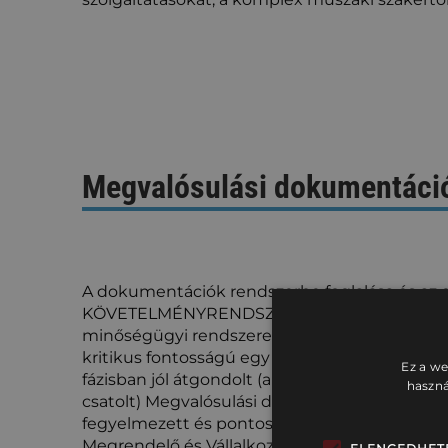
Megvalósulási dokumentáció
A dokumentációk rendszerbe foglalása és az e
KÖVETELMÉNYRENDSZER-nek (beleértve a tör
minőségügyi rendszereket és egyéb előírások
kritikus fontosságú egy projekt sikerességéh
Ez a we
fázisban jól átgondolt (a Vállalkozási Szerződ
haszná
csatolt) Megvalósulási dokumentációs rendsz
fegyelmezett és pontos munkára ösztönöz, val
Megrendelő és Vállalkozó hatékony együttm