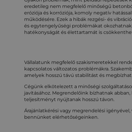
eredetileg nem megfelelő minőségű betonbó
eróziója és korróziója, komoly negatív hatáss
működésére. Ezek a hibák rezgési- és vibrációs
és egytengelyűségi problémákat okozhatnak
hatékonyságát és élettartamát is csökkenthet
Vállalatunk megfelelő szakismeretekkel rend
kapcsolatos változatos problémákra. Szakembe
amelyek hosszú távú stabilitást és megbízha
Cégünk elkötelezett a minőségi szolgáltatások
javításához. Megrendelőink bízhatnak abban, 
teljesítményt nyújtanak hosszú távon.
Árajánlatkérési vagy megrendelési igényével, 
bennünket elérhetőségeinken.