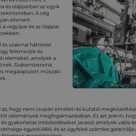
ia és olajiparban az egyik
 tekintetében. A cég
lyan elismert
 vegyipar és az olajipar
ektekben.
 és szakmai háttérrel
ogy felismerjék és
ati elemeket, amelyek a
hetnek. Szakembereink
s és megalapozott műszaki
ek.
 az, hogy nem csupán elméleti és kutatói megközelítésse
tői vélemények megfogalmazásában. Ez azt jelenti, hog
és gyakorlatias intézkedéseket javasol, amelyek valós 
zettsége egyedülálló, és az ügyfelek számára garantálj
i feladatok megoldásához.