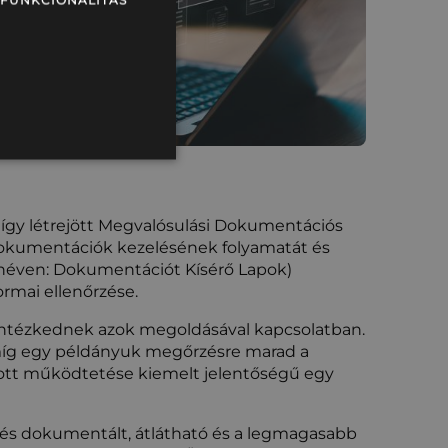
FUNKCIONALITÁS
 így létrejött Megvalósulási Dokumentációs
okumentációk kezelésének folyamatát és
 néven: Dokumentációt Kísérő Lapok)
rmai ellenőrzése.
l intézkednek azok megoldásával kapcsolatban.
 míg egy példányuk megőrzésre marad a
zott működtetése kiemelt jelentőségű egy
pés dokumentált, átlátható és a legmagasabb