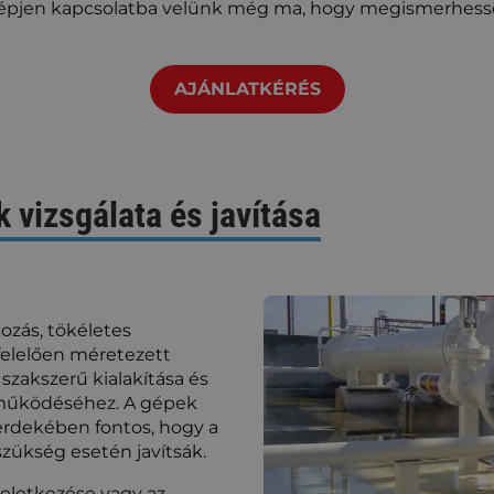
Lépjen kapcsolatba velünk még ma, hogy megismerhess
AJÁNLATKÉRÉS
 vizsgálata és javítása
kozás, tökéletes
felelően méretezett
szakszerű kialakítása és
 működéséhez. A gépek
rdekében fontos, hogy a
zükség esetén javítsák.
eletkezése vagy az