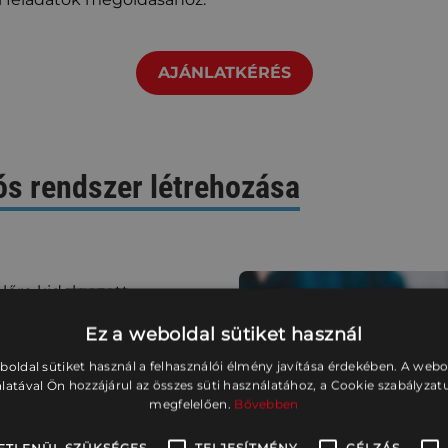
AJÁNLATKÉRÉS
s rendszer létrehozása
lőre kidolgozott
vényeket, szabványokat,
Ez a weboldal sütiket használ
at) való megfelelés
ez. Már a szerződéses
boldal sütiket használ a felhasználói élmény javítása érdekében. A web
éshez mellékletként
latával Ön hozzájárul az összes süti használatához, a Cookie szabályza
er tartalomjegyzéke a
megfelelően.
Bővebben
amint segíti a
űködését.