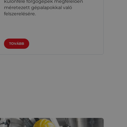
különféle forgógépek megfelelően
méretezett gépalapokkal való
felszerelésére.
TOVÁBB