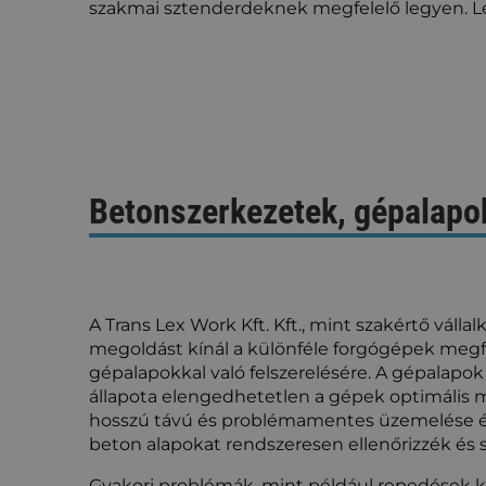
szakmai sztenderdeknek megfelelő legyen. 
Betonszerkezetek, gépalapok
A Trans Lex Work Kft. Kft., mint szakértő vállal
megoldást kínál a különféle forgógépek meg
gépalapokkal való felszerelésére. A gépalapok 
állapota elengedhetetlen a gépek optimális
hosszú távú és problémamentes üzemelése é
beton alapokat rendszeresen ellenőrizzék és s
Gyakori problémák, mint például repedések k