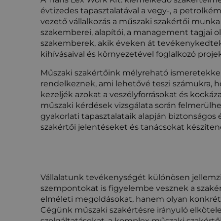
évtizedes tapasztalatával a vegy-, a petrolkém
vezető vállalkozás a műszaki szakértői munka
szakemberei, alapítói, a management tagjai o
szakemberek, akik éveken át tevékenykedtek a
kihívásaival és környezetével foglalkozó proj
Műszaki szakértőink mélyreható ismeretekkel
rendelkeznek, ami lehetővé teszi számukra, h
kezeljék azokat a veszélyforrásokat és kockáz
műszaki kérdések vizsgálata során felmerül
gyakorlati tapasztalataik alapján biztonságo
szakértői jelentéseket és tanácsokat készíten
Vállalatunk tevékenységét különösen jellemzi
szempontokat is figyelembe vesznek a szakér
elméleti megoldásokat, hanem olyan konkrét 
Cégünk műszaki szakértésre irányuló elkötele
szolgáltatásokat, a komplex műszaki szakértő