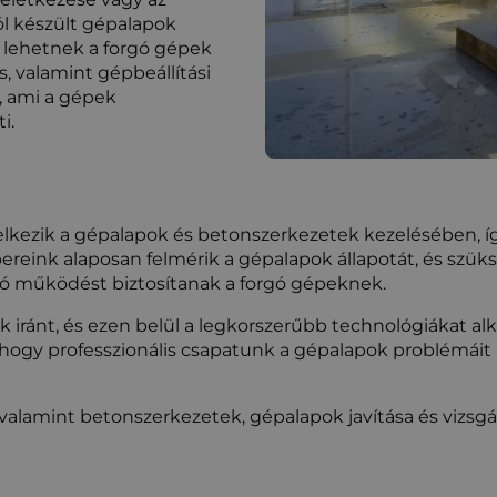
l készült gépalapok
al lehetnek a forgó gépek
, valamint gépbeállítási
, ami a gépek
i.
elkezik a gépalapok és betonszerkezetek kezelésében, í
reink alaposan felmérik a gépalapok állapotát, és szüks
tó működést biztosítanak a forgó gépeknek.
 iránt, és ezen belül a legkorszerűbb technológiákat al
hogy professzionális csapatunk a gépalapok problémáit 
valamint betonszerkezetek, gépalapok javítása és vizsgá