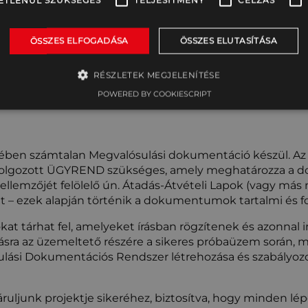
ETLENÜL SZÜKSÉGES
TELJESÍTMÉNY
CÉLZÁS
okumentációk fontos
iók nélkülözhetetlenek az
ÖSSZES ELFOGADÁSA
ÖSSZES ELUTASÍTÁSA
meltetéséhez és
ul egy esetleges, jövőbeli
RÉSZLETEK MEGJELENÍTÉSE
ekonstrukcióhoz.
POWERED BY COOKIESCRIPT
etében számtalan Megvalósulási dokumentáció készül. Az
olgozott ÜGYREND szükséges, amely meghatározza a d
llemzőjét felölelő ún. Átadás-Átvételi Lapok (vagy más
nt – ezek alapján történik a dokumentumok tartalmi és fo
okat tárhat fel, amelyeket írásban rögzítenek és azonna
sra az üzemeltető részére a sikeres próbaüzem során,
ósulási Dokumentációs Rendszer létrehozása és szabályo
uljunk projektje sikeréhez, biztosítva, hogy minden lé