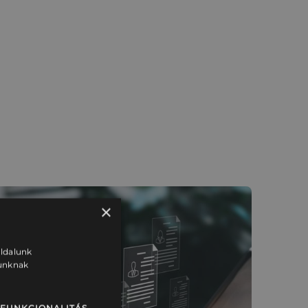
×
oldalunk
tunknak