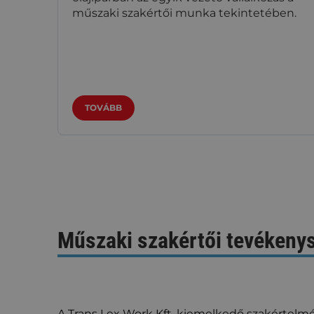
műszaki szakértői munka tekintetében.
TOVÁBB
Műszaki szakértői tevékeny
A Trans Lex Work Kft. kiemelkedő szakértelmé