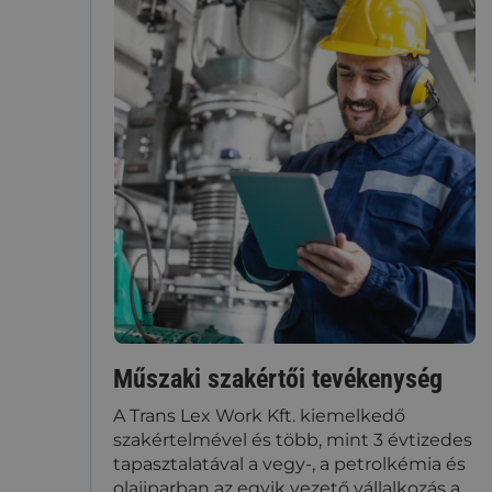
Műszaki szakértői tevékenység
A Trans Lex Work Kft. kiemelkedő
szakértelmével és több, mint 3 évtizedes
tapasztalatával a vegy-, a petrolkémia és
olajiparban az egyik vezető vállalkozás a