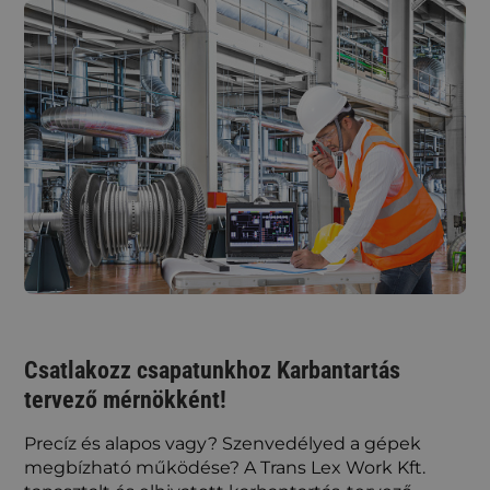
Csatlakozz csapatunkhoz Karbantartás
tervező mérnökként!
Precíz és alapos vagy? Szenvedélyed a gépek
megbízható működése? A Trans Lex Work Kft.