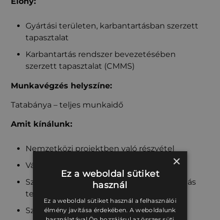
Előny:
Gyártási területen, karbantartásban szerzett
tapasztalat
Karbantartás rendszer bevezetésében
szerzett tapasztalat (CMMS)
Munkavégzés helyszíne:
Tatabánya – teljes munkaidő
Amit kínálunk:
Nemzetközi projektben való részvétel
×
Változatos, sokrétű munka
Ez a weboldal sütiket
Szakmai fejlődés lehetősége a karbantartás
használ
tervezés és menedzsment területén
Ez a weboldal sütiket használ a felhasználói
Szakmai tréningek
élmény javítása érdekében. A weboldalunk
használatával Ön hozzájárul az összes süti