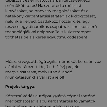
tapasztalt és elhivatott karbantartás-tervező
mérnököt keres! Ha szereted a műszaki
kihívásokat, az innovatív megoldásokat és a
hatékony karbantartási stratégiák kidolgozását,
nálunk a helyed. Csatlakozz hozzánk, és légy
részese egy dinamikus csapatnak, ahol korszerű
technológiákkal dolgozva Te is kulcsszerepet
tölthetsz be a sikeres együttműködésben!
Műszaki végzettségű agilis mérnököt keresünk az
alábbi határozott idejű (kb. 1 év) projekt
megvalósítására, mely után állandó
munkatársunkká válhat a jelölt.
Projekt tárgya:
Közreműködés autóipari gyártó cégnél történő
megbízhatóság alapú karbantartási folyamatok
bevezetésében a Megrendelő szakmai